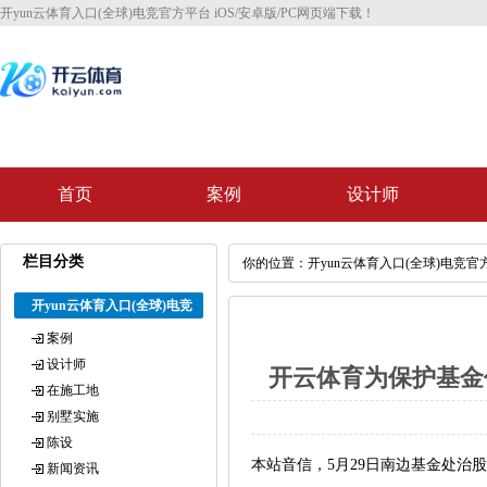
开yun云体育入口(全球)电竞官方平台 iOS/安卓版/PC网页端下载！
首页
案例
设计师
栏目分类
你的位置：
开yun云体育入口(全球)电竞官方
开yun云体育入口(全球)电竞
官方平台 iOS/安卓版/PC网页端
案例
下载
设计师
开云体育为保护基金份
在施工地
别墅实施
陈设
本站音信，5月29日南边基金处
新闻资讯