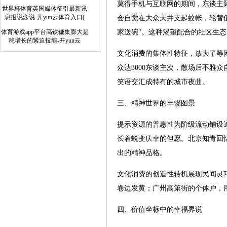
莫得手机与互联网的期间，东谈主际
世界杯体育英国媒体征引最新讯
息报说念说-开yun云体育入口(
会自觉在大众天井支起蚊帐，轮替
体育游戏app平台高铁辘集膨大是
家送碗"。这种渴望配合的社区生
稳增长的紧迫技能-开yun云
文化消费的集体性特征，放大了等闲
众达3000东谈主次，散场后不雅
笑语交汇成特有的城市夜曲。
三、精神世界的丰饶图景
提示资源的普惠性为阶级流动铺设通
长着蜕变庆幸的但愿。北京知青回
出的精神品格。
文化消费的创造性转机展现民间灵
卷边发黄；广州高第街的个体户，用
四、价值坐标中的幸福界说