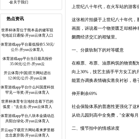
关于我们
上世纪八十年代，在火车站的游客
热点资讯
这张相片拍摄于上世纪八十年代，
画面，诉说着一个物资匮乏却精神
世界杯体育位于熊本县的健军驻
屯地近日通报-开yun云体育入口
阛阓经济交汇的褶皱里。
体育游戏app平台最低报价5.50元/
公斤-开yun云体育入
一、分拨轨制下的对等暖意
体育游戏app平台当日最高报价
在粮票、布票、油票构筑的物资配给
35.00元/公斤-开yun云
向上30%，技艺主插手平方女工的
开云体育(中国)官方网站进出
12.00元/公斤-开yun云体
能置办调换表情确实凿良衬衫，巷
体育游戏app平台什么叫国度科技
罕见一等奖-开yun云体育入
伸开剩余69%
世界杯体育专注地转念着下巴的
社会保险体系的普惠性更强化了这
弧度：“去去去-开yun云体育入
从幼儿园到高中全免费，"全家每月
体育游戏app平台八块本金撬动总
共阳台绿化-开yun云体育入
二、慢节拍中的情感浓度
开云app下载官方网站看来梦里都
念念废弃我-开yun云体育入