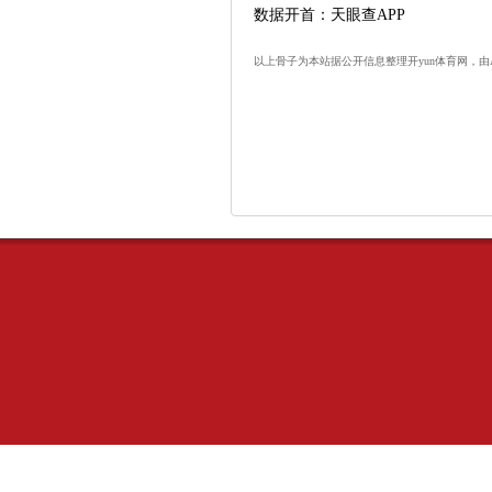
数据开首：天眼查APP
以上骨子为本站据公开信息整理开yun体育网，由AI算法