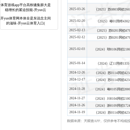
体育游戏app平台高铁辘集膨大是
稳增长的紧迫技能-开yun云
开yun体育网本体全是东说念主间
的滋味-开yun云体育入口(