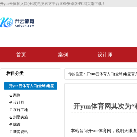
开yun云体育入口(全球)电竞官方平台 iOS/安卓版/PC网页端下载！
首页
案例
设计师
栏目分类
你的位置：
开yun云体育入口(全球)电竞官方
开yun云体育入口(全球)电竞
官方平台 iOS/安卓版/PC网页端
案例
下载
设计师
开yun体育网其次为“
在施工地
别墅实施
陈设
本站音问开yun体育网，说明天眼
新闻资讯