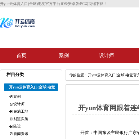
开yun云体育入口(全球)电竞官方平台 iOS/安卓版/PC网页端下载！
首页
案例
设计师
栏目分类
你的位置：
开yun云体育入口(全球)电竞官方
开yun云体育入口(全球)电竞
官方平台 iOS/安卓版/PC网页端
案例
下载
设计师
开yun体育网跟着连
在施工地
别墅实施
陈设
开首：中国东谈主民银行广东
新闻资讯