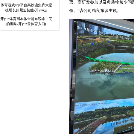
票、高研发参加以及典质物短少问
体育游戏app平台高铁辘集膨大是
稳增长的紧迫技能-开yun云
颈。”该公司精良东谈主说。
开yun体育网本体全是东说念主间
的滋味-开yun云体育入口(