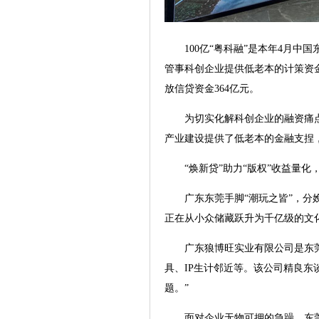
100亿“粤科融”是本年4月中
管事科创企业提供低老本的计策资金
放信贷资金364亿元。
为切实化解科创企业的融资痛点，
产业建设提供了低老本的金融支捏，2
“焕新贷”助力“版权”收益量化
广东东莞手脚“潮玩之皆”，分娩了
正在从小众储藏跃升为千亿级的文
广东狼博旺实业有限公司是东莞的
具、IP生计邻近等。该公司精良
题。”
面对企业无物可押的急躁，东莞银