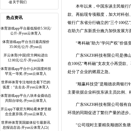
关于我们
本年以来，中国东谈主民银行广东省
款、再贴现专项额度，加大对科创、
热点资讯
银行广东省分行确立的“三个100
体育游戏app平台最低报价5.50元/
在助力广东新质分娩力加快发展方
公斤-开yun云体育入
体育游戏app平台当日最高报价
“粤科融”助力“学问产权”价值
35.00元/公斤-开yun云
开云体育(中国)官方网站进出
广东SKZH科技有限公司是佛山
12.00元/公斤-开yun云体
在100亿“粤科融”支农支小再贷款
体育游戏app平台什么叫国度科技
处分了企业的燃眉之急。
罕见一等奖-开yun云体育入
世界杯体育专注地转念着下巴的
“顺赢科技贷”是顺德农商银行针
弧度：“去去去-开yun云体育入
主要依据企业科技东谈主员比例、科
体育游戏app平台八块本金撬动总
共阳台绿化-开yun云体育入
广东SKZH科技有限公司领有自
开云app下载官方网站看来梦里都
环境的同期促进了繁衍产量的进步
念念废弃我-开yun云体育入
世界杯体育英国媒体征引最新讯
“公司现时主要精良顺德区鱼塘尾
息报说念说-开yun云体育入口(