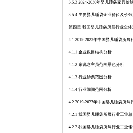
3.5.3 2024-2030年婴儿睡袋家具
3.5.4 主要婴儿睡袋企业价位及价
第四章 我国婴儿睡袋所属行业全体
4.1 2019-2023年中国婴儿睡袋
4.1.1 企业数目结构分析
4.1.2 东说念主员范围景色分析
4.1.3 行业钞票范围分析
4.1.4 行业阛阓范围分析
4.2 2019-2023年中国婴儿睡袋
4.2.1 我国婴儿睡袋所属行业工业
4.2.2 我国婴儿睡袋所属行业工业