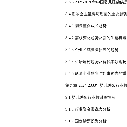
8.3.3 2024-2030年中国婴儿睡袋
8.4 影响企业坐褥与规画的重要趋
8.4.1 阛阓整合成长趋势
8.4.2 需求变化趋势及新的生意机
8.4.3 企业区域阛阓拓展的趋势
8.4.4 科研建树趋势及替代本领阐扬
8.4.5 影响企业销售与处事神志的
第九章 2024-2030年婴儿睡袋行
9.1 婴儿睡袋行业投融资情况
9.1.1 行业资金渠说念分析
9.1.2 固定钞票投资分析