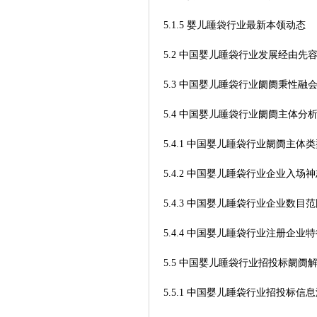
5.1.5 婴儿睡袋行业最新本领动态
5.2 中国婴儿睡袋行业发展经由先
5.3 中国婴儿睡袋行业阛阓秉性融
5.4 中国婴儿睡袋行业阛阓主体分
5.4.1 中国婴儿睡袋行业阛阓主体
5.4.2 中国婴儿睡袋行业企业入场
5.4.3 中国婴儿睡袋行业企业数目
5.4.4 中国婴儿睡袋行业注册企业
5.5 中国婴儿睡袋行业招投标阛阓
5.5.1 中国婴儿睡袋行业招投标信