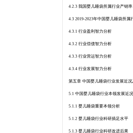
4.2.3 我国婴儿睡袋所属行业产销率
4.3 2019-2023年中国婴儿睡
4.3.1 行业盈利智力分析
4.3.2 行业偿债智力分析
4.3.3 行业营运智力分析
4.3.4 行业发展智力分析
第五章 中国婴儿睡袋行业发展近
5.1 中国婴儿睡袋行业本领发展近
5.1.1 婴儿睡袋重要本领分析
5.1.2 婴儿睡袋行业科研插足水平
5.1.3 婴儿睡袋行业科研改进后果