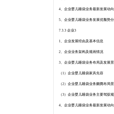
4、企业婴儿睡袋业务最新发展动
5、企业婴儿睡袋业务发展优颓势
7.3.3 企业3
1、企业发展经由及基本信息
2、企业业务架构及规画情况
3、企业婴儿睡袋业务布局及发展
（1）企业婴儿睡袋家具先容
（2）企业婴儿睡袋业务阛阓布局
（3）企业婴儿睡袋业务主要驾驭
4、企业婴儿睡袋业务最新发展动