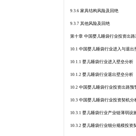
9.3.6 家具结构风险及回绝
9.3.7 其他风险及回绝
第十章 中国婴儿睡袋行业投资出
10.1 中国婴儿睡袋行业进入与退出
10.1.1 婴儿睡袋行业进入壁垒分析
10.1.2 婴儿睡袋行业退出壁垒分析
10.2 中国婴儿睡袋行业投资出路预
10.3 中国婴儿睡袋行业投资契机分
10.3.1 婴儿睡袋行业产业链薄弱
10.3.2 婴儿睡袋行业细分规模投资