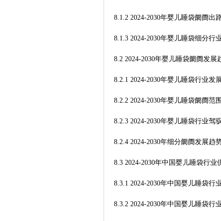
8.1.2 2024-2030年婴儿睡袋阛阓
8.1.3 2024-2030年婴儿睡袋细
8.2 2024-2030年婴儿睡袋阛阓发
8.2.1 2024-2030年婴儿睡袋行业
8.2.2 2024-2030年婴儿睡袋阛阓
8.2.3 2024-2030年婴儿睡袋行业
8.2.4 2024-2030年细分阛阓发展
8.3 2024-2030年中国婴儿睡袋行
8.3.1 2024-2030年中国婴儿睡袋
8.3.2 2024-2030年中国婴儿睡袋