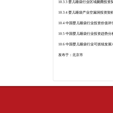
10.3.3 婴儿睡袋行业区域阛阓投资
10.3.4 婴儿睡袋产业空漏洞投资契
10.4 中国婴儿睡袋行业投资价值评
10.5 中国婴儿睡袋行业投资趋势
10.6 中国婴儿睡袋行业可抓续发
发布于：北京市