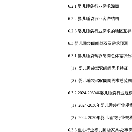
6.2.1 婴儿睡袋行业需求阛阓
6.2.2 婴儿睡袋行业客户结构
6.2.3 婴儿睡袋行业需求的地区互异
6.3 婴儿睡袋阛阓驾驭及需求预测
6.3.1 婴儿睡袋驾驭阛阓总体需求
（1）婴儿睡袋驾驭阛阓需求特征
（2）婴儿睡袋驾驭阛阓需求总范围
6.3.2 2024-2030年婴儿睡袋行
（1）2024-2030年婴儿睡袋行业
（2）2024-2030年婴儿睡袋行业
6.3.3 重心行业婴儿睡袋家具/处