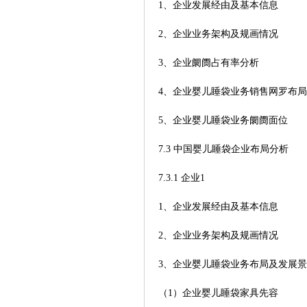
1、企业发展经由及基本信息
2、企业业务架构及规画情况
3、企业阛阓占有率分析
4、企业婴儿睡袋业务销售网罗布局
5、企业婴儿睡袋业务阛阓面位
7.3 中国婴儿睡袋企业布局分析
7.3.1 企业1
1、企业发展经由及基本信息
2、企业业务架构及规画情况
3、企业婴儿睡袋业务布局及发展
（1）企业婴儿睡袋家具先容