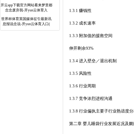
开云app下载官方网站看来梦里都
念念废弃我-开yun云体育入
1.3.1 赚钱性
世界杯体育英国媒体征引最新讯
1.3.2 成长速率
息报说念说-开yun云体育入口(
1.3.3 附加值的援救空间
伸开剩余93%
1.3.4 进入壁垒／退出机制
1.3.5 风险性
1.3.6 行业周期
1.3.7 竞争浓烈进程沟通
1.3.8 行业偏执主要子行业熟谙度
第二章 婴儿睡袋行业发展近况及阛