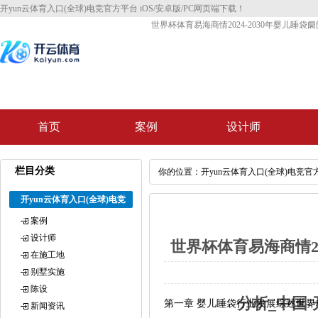
开yun云体育入口(全球)电竞官方平台 iOS/安卓版/PC网页端下载！
世界杯体育易海商情2024-2030年婴儿睡袋
首页
案例
设计师
栏目分类
你的位置：
开yun云体育入口(全球)电竞官方
开yun云体育入口(全球)电竞
官方平台 iOS/安卓版/PC网页端
案例
下载
设计师
世界杯体育易海商情2
在施工地
别墅实施
陈设
分析_中国-
第一章 婴儿睡袋行业发展综述世界
新闻资讯