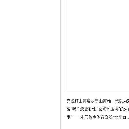
齐说打山河容易守山河难，您以为荣
富”吗？您更轸恤“被光环压垮”的
事”——朱门传承体育游戏app平