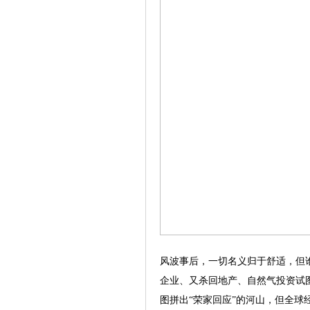
风波事后，一切名义归于舒适，但谁
企业、又杀回地产、自然气投资试
图拼出“荣家回应”的河山，但全