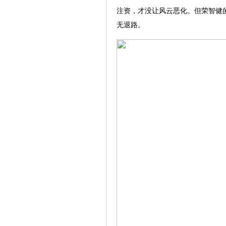
注资，才没让风云恶化。但荣智健
无退路。