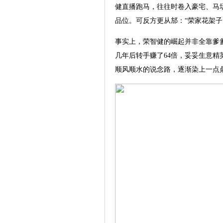
健直播跑马，往往时卷入豪宅、马
品位。可反方更从邡：“荣家花架子
事实上，荣智健的崛起并非全靠爹爹
几年后转手赚了64倍，妥妥生意精
顺风顺水的说念路，逐渐染上一点