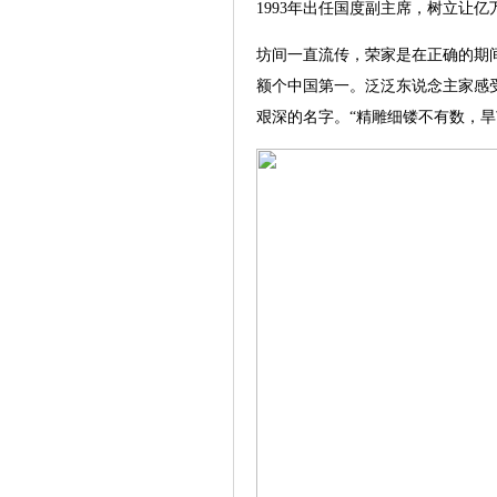
1993年出任国度副主席，树立让
坊间一直流传，荣家是在正确的期间
额个中国第一。泛泛东说念主家感受
艰深的名字。“精雕细镂不有数，