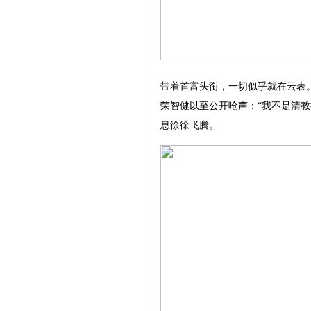
带着首富头衔，一切似乎就在云表
荣智健以至公开呛声：“我不是清
息徐徐飞腾。