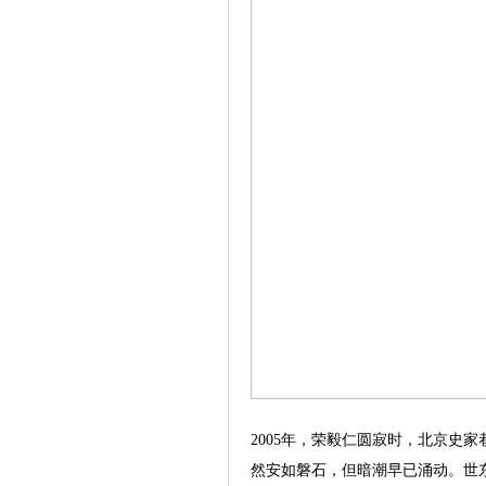
2005年，荣毅仁圆寂时，北京史
然安如磐石，但暗潮早已涌动。世