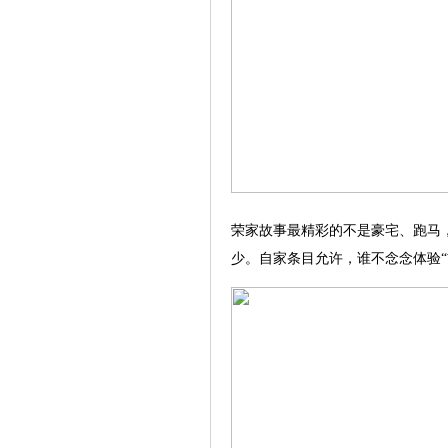
荣家故事最精彩的不是豪宅、跑马
少。自家条目允许，谁不念念体验