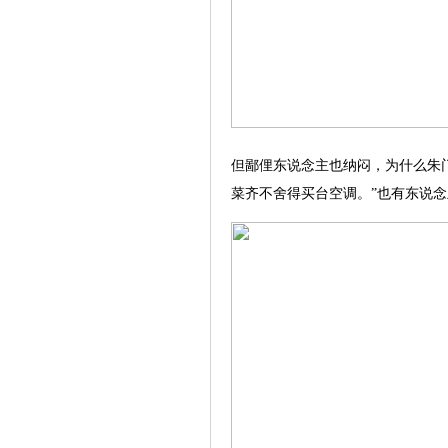
但鄙俚东说念主也纳闷，为什么朱
菜齐不舍得买台空调。”也有东说念