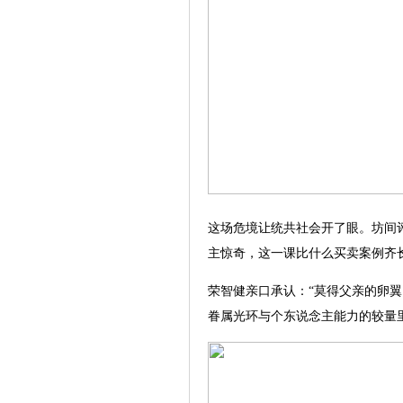
这场危境让统共社会开了眼。坊间评
主惊奇，这一课比什么买卖案例齐
荣智健亲口承认：“莫得父亲的卵
眷属光环与个东说念主能力的较量