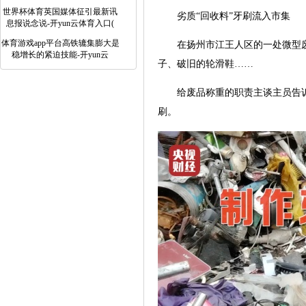
世界杯体育英国媒体征引最新讯
劣质“回收料”牙刷流入市集
息报说念说-开yun云体育入口(
体育游戏app平台高铁辘集膨大是
在扬州市江王人区的一处微型废
稳增长的紧迫技能-开yun云
子、破旧的轮滑鞋……
给废品称重的职责主谈主员告诉
刷。