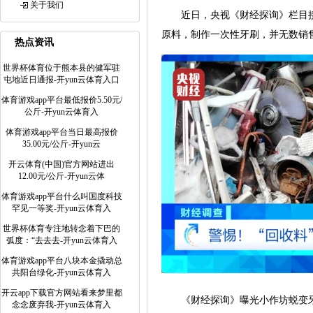
关于我们
近日，央视《财经探询》栏目接
原料，制作一次性牙刷，并无数销
热点资讯
世界杯体育位于熊本县的健军驻
屯地近日通报-开yun云体育入口
体育游戏app平台最低报价5.50元/
公斤-开yun云体育入
体育游戏app平台当日最高报价
35.00元/公斤-开yun云
开云体育(中国)官方网站进出
12.00元/公斤-开yun云体
体育游戏app平台什么叫国度科技
罕见一等奖-开yun云体育入
世界杯体育专注地转念着下巴的
弧度：“去去去-开yun云体育入
体育游戏app平台八块本金撬动总
共阳台绿化-开yun云体育入
开云app下载官方网站看来梦里都
《财经探询》曝光小作坊蜕变
念念废弃我-开yun云体育入