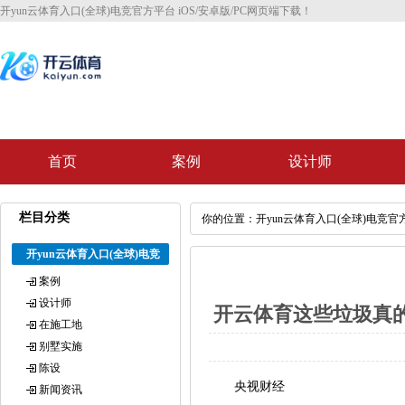
开yun云体育入口(全球)电竞官方平台 iOS/安卓版/PC网页端下载！
首页
案例
设计师
栏目分类
你的位置：
开yun云体育入口(全球)电竞官方
开yun云体育入口(全球)电竞
官方平台 iOS/安卓版/PC网页端
案例
下载
设计师
开云体育这些垃圾真的亦
在施工地
别墅实施
陈设
央视财经
新闻资讯