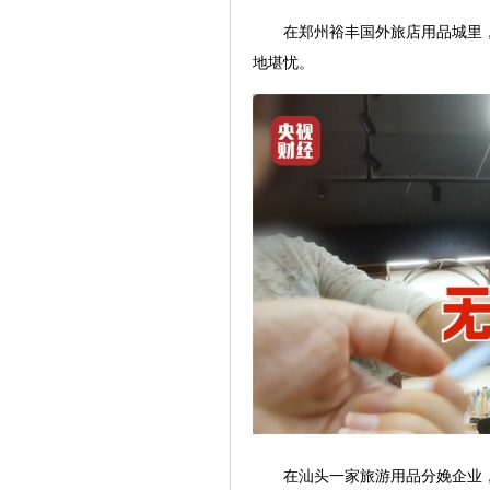
在郑州裕丰国外旅店用品城里，情
地堪忧。
在汕头一家旅游用品分娩企业，