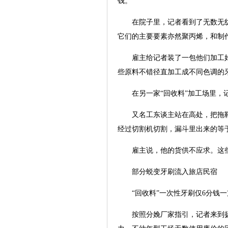
钱。
在院子里，记者看到了无数无纺
它们的主要要素亦然聚丙烯，和制
雇主给记者装了一包他们加工好
些原料不错径直加工成不同色调的
在另一家“回收料”加工场里，记
又名工东谈主站在高处，把拖鞋
经过切割机切割，漏斗里出来的等
雇主说，他的货供不应求。这些
部分蜕变牙刷流入旅店民宿
“回收料”一次性牙刷仅6分钱一
按照分娩厂家指引，记者来到扬