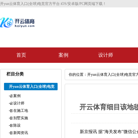
开yun云体育入口(全球)电竞官方平台 iOS/安卓版/PC网页端下载！
首页
案例
设计师
栏目分类
你的位置：
开yun云体育入口(全球)电竞官方
开yun云体育入口(全球)电竞
官方平台 iOS/安卓版/PC网页端
案例
下载
设计师
开云体育细目该地毯为
在施工地
别墅实施
陈设
新京报讯 据“海关发布”微信公
新闻资讯