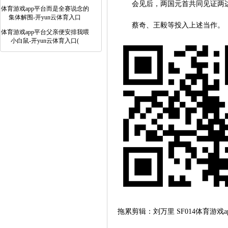
会见后，两国元首共同见证两边
体育游戏app平台而是全赛说念的
集体解围-开yun云体育入口
蔡奇、王毅等投入上述当作。
体育游戏app平台父亲便安排我喂
小白鼠-开yun云体育入口(
拖累剪辑：刘万里 SF014体育游戏a