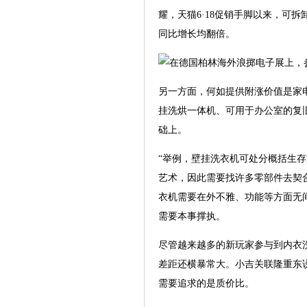
耀，天猫6·18促销手脚以来，可
同比增长均翻倍。
另一方面，何如提供附涨价值是家电
挂洗烘一体机、可用于办公室的复
础上。
“举例，壁挂洗衣机可处分概括生
艺术，因此需要找许多零部件去契
衣机需要在外不雅、功能等方面无
需要本事撑执。
尽管越来越多的新玩家参与到内衣
差距还横暴常大。小吉关联隆重东
需要追求的是质价比。