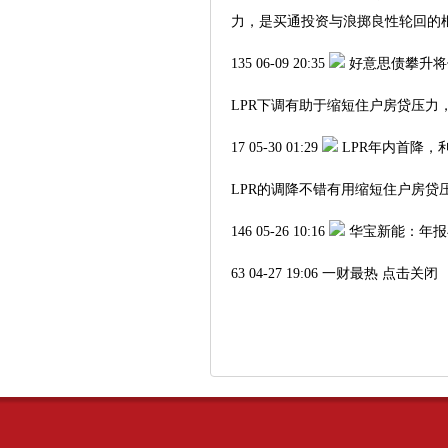
力，是买通投资与浪掷良性轮回的
135 06-09 20:35
好意思债攀升将何
LPR下调有助于缩短住户房贷压力
17 05-30 01:29
LPR年内首降，
LPR的调降不错有用缩短住户房
146 05-26 10:16
华宝新能：年报
63 04-27 19:06 一财最热 点击关闭