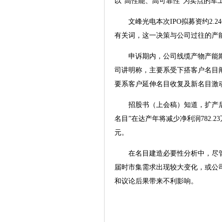
以“高性能、高可靠性”为卖点的
文峰光电本次IPO拟募资约2.
有关词，这一决策与公司过往的产
申诉期内，公司线缆产物产能欺诈率隔离
司讲明称，主要系受下搭客户名目阐
要系客户延伸名目收复及新名目激
招股书（上会稿）知道，扩产后产能
名目”在达产年将减少净利润782.2
元。
在名目建造必要性分析中，尽管公
届时市集需求出现较大变化，或公
和议论后果带来不利影响。