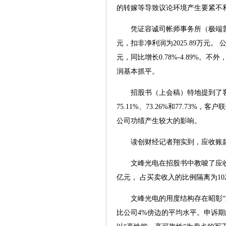
的转嫁等导致议论环境产生要紧不
凭证容诚司帐师事务所（极端普通合资）
元，扣非净利润为2025.89万元。 公司
元，同比增长0.78%-4.89
润基本抓平。
招股书（上会稿）特地提到了客
75.11%、73.26%和77.
公司功绩产生较大的影响。
读创财经记者翔实到，应收账款
文峰光电在招股书中教唆了应收款项
亿元， 占买卖收入的比例隔离为102.
文峰光电的用度结构存在昭彰“重销售
比公司4%傍边的平均水平。申诉期内